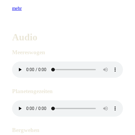
mehr
Audio
Meereswogen
Planetengezeiten
Bergwehen