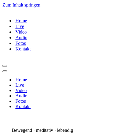
Zum Inhalt springen
Home
Live
Video
Audio
Fotos
Kontakt
Navigationsmenü
Navigationsmenü
Home
Live
Video
Audio
Fotos
Kontakt
Bewegend · meditativ · lebendig