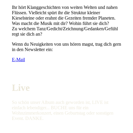
Ihr hört Klanggeschichten von weiten Welten und nahen
Flüssen. Vielleicht spürt ihr die Struktur kleiner
Kieselsteine oder erahnt die Gezeiten fremder Planeten.
Was macht die Musik mit dir? Wohin führt sie dich?
Zu welchem Tanz/Gedicht/Zeichnung/Gedanken/Gefühl
regt sie dich an?
Wenn du Neuigkeiten von uns hören magst, trag dich gern
in den Newsletter ein:
E-Mail
Live
So schön unser Album auch geworden ist, LIVE ist
einfach lebendiger... BUCHE uns für ein
Wohnzimmerkonzert, einen Geburtstag oder sonstigen
Event. DANKE.